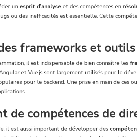
éder un
esprit d’analyse
et des compétences en
résol
gs ou des inefficacités est essentielle. Cette compéte
des frameworks et outil
mmation, il est indispensable de bien connaître les
fr
gular et Vue.js sont largement utilisés pour le déve
populaires pour le backend. Une prise en main de ces o
plications.
 de compétences de dire
ère, il est aussi important de développer des
compétenc