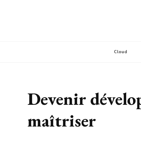
Defcore Labs
Cloud
Devenir dévelop
maîtriser