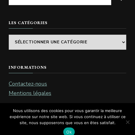
recherchiez
quelque
chose
LES CATÉGORIES
?
Les
catégories
INFORMATIONS
Contactez-nous
Mentions légales
Nous utilisons des cookies pour vous garantir la meilleure
expérience sur notre site web. Si vous continuez à utiliser ce
site, nous supposerons que vous en êtes satisfait.
Tous droits reservés.
Ok