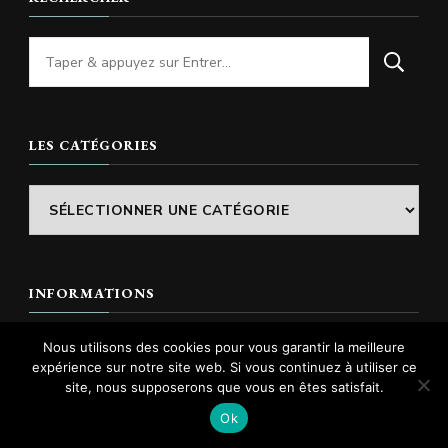
Vous
recherchiez
quelque
chose
LES CATÉGORIES
?
Les
catégories
INFORMATIONS
Contactez-nous
Nous utilisons des cookies pour vous garantir la meilleure
expérience sur notre site web. Si vous continuez à utiliser ce
Mentions légales
site, nous supposerons que vous en êtes satisfait.
Ok