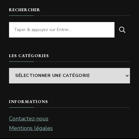
RECHERCHER
Vous
recherchiez
quelque
chose
LES CATÉGORIES
?
Les
catégories
INFORMATIONS
Contactez-nous
Mentions légales