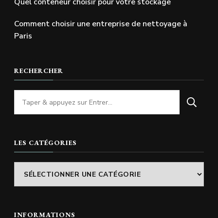
Quel conteneur choisir pour votre stockage
Comment choisir une entreprise de nettoyage à
Paris
RECHERCHER
Vous
recherchiez
quelque
chose
LES CATÉGORIES
?
Les
catégories
INFORMATIONS