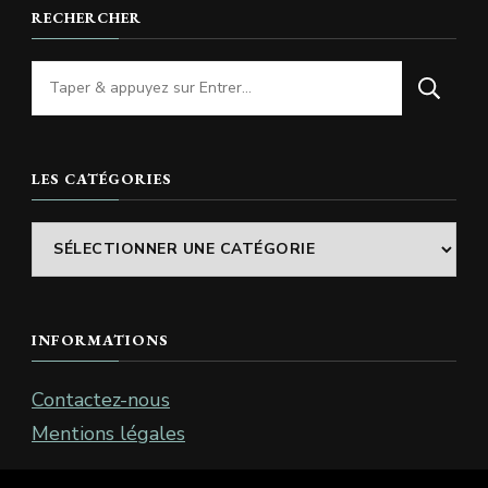
RECHERCHER
Vous
recherchiez
quelque
chose
LES CATÉGORIES
?
Les
catégories
INFORMATIONS
Contactez-nous
Mentions légales