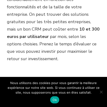
fonctionnalités et de la taille de votre
entreprise. On peut trouver des solutions
gratuites pour les très petites entreprises,
mais un bon CRM peut coûter entre
10 et 300
euros par utilisateur
par mois, selon les
options choisies. Prenez le temps d’évaluer ce
que vous pouvez investir pour maximiser le
retour sur investissement.
Est-il possible d’intégrer un CRM
Nous utilisons des cookies pour vous garantir la meilleure
avec d’autres outils que j’utilise
expérience sur notre site web. Si vous continuez à utiliser ce
site, nous supposerons que vous en êtes satisfait.
déjà ?
Ok